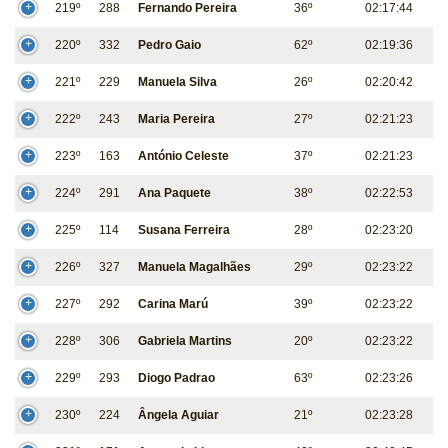
219º
288
Fernando Pereira
36º
02:17:44
220º
332
Pedro Gaio
62º
02:19:36
221º
229
Manuela Silva
26º
02:20:42
222º
243
Maria Pereira
27º
02:21:23
223º
163
António Celeste
37º
02:21:23
224º
291
Ana Paquete
38º
02:22:53
225º
114
Susana Ferreira
28º
02:23:20
226º
327
Manuela Magalhães
29º
02:23:22
227º
292
Carina Marú
39º
02:23:22
228º
306
Gabriela Martins
20º
02:23:22
229º
293
Diogo Padrao
63º
02:23:26
230º
224
Ângela Aguiar
21º
02:23:28