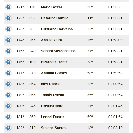
171º
110
Maria Bessa
26º
01:56:20
172º
352
Catarina Camilo
11º
01:56:21
173º
269
Cristiana Carvalho
12º
01:56:21
174º
265
Ana Teixeira
16º
01:58:00
175º
240
Sandra Vasconcelos
27º
01:58:21
176º
108
Elisabete Rente
28º
01:58:21
177º
273
António Gomes
58º
01:59:52
178º
364
Inês Duarte
13º
02:00:54
179º
366
Tomás Rocha
35º
02:00:54
180º
246
Cristina Nora
17º
02:01:45
181º
360
Leonel Duarte
59º
02:01:54
182º
319
Susana Santos
18º
02:03:10