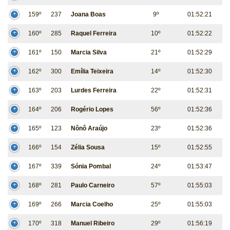
159º
237
Joana Boas
9º
01:52:21
160º
285
Raquel Ferreira
10º
01:52:22
161º
150
Marcia Silva
21º
01:52:29
162º
300
Emília Teixeira
14º
01:52:30
163º
203
Lurdes Ferreira
22º
01:52:31
164º
206
Rogério Lopes
56º
01:52:36
165º
123
Nônô Araújo
23º
01:52:36
166º
154
Zélia Sousa
15º
01:52:55
167º
339
Sónia Pombal
24º
01:53:47
168º
281
Paulo Carneiro
57º
01:55:03
169º
266
Marcia Coelho
25º
01:55:03
170º
318
Manuel Ribeiro
29º
01:56:19