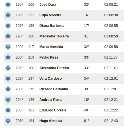
195º
166
José Dara
32º
02:08:21
196º
232
Filipa Moreira
16º
02:08:38
197º
156
Diana Barbosa
17º
02:08:55
198º
308
Madalena Teixeira
31º
02:08:59
199º
117
Marta Almeida
32º
02:09:58
200º
259
Pedro Pires
33º
02:11:37
201º
100
Alexandra Pereira
33º
02:11:49
202º
197
Vera Cardoso
34º
02:12:01
203º
279
Ricardo Carvalho
39º
02:12:01
204º
126
Andreia Rosa
18º
02:12:21
205º
301
Eduardo Correia
40º
02:12:22
206º
184
Hugo Almeida
61º
02:12:43