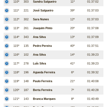
110º
303
Sandra Salgueiro
11º
01:37:02
111º
221
José Salgueiro
39º
01:37:03
112º
302
Sara Nunes
12º
01:37:03
113º
261
Joaquim Pinto
20º
01:37:08
114º
343
Ana Silva
13º
01:37:09
115º
135
Pedro Pereira
40º
01:37:51
116º
102
Ana Silva
14º
01:39:23
117º
278
Luís Silva
41º
01:39:23
118º
196
Agueda Ferreira
6º
01:39:32
119º
148
Paulo Ferreira
21º
01:40:08
120º
187
Berta Ferreira
7º
01:40:28
121º
143
Branca Marques
8º
01:40:49