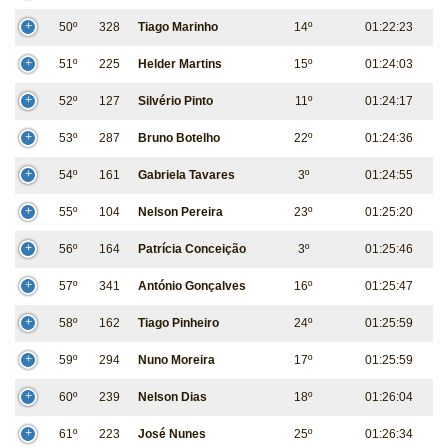
50º
328
Tiago Marinho
14º
01:22:23
51º
225
Helder Martins
15º
01:24:03
52º
127
Silvério Pinto
11º
01:24:17
53º
287
Bruno Botelho
22º
01:24:36
54º
161
Gabriela Tavares
3º
01:24:55
55º
104
Nelson Pereira
23º
01:25:20
56º
164
Patrícia Conceição
3º
01:25:46
57º
341
António Gonçalves
16º
01:25:47
58º
162
Tiago Pinheiro
24º
01:25:59
59º
294
Nuno Moreira
17º
01:25:59
60º
239
Nelson Dias
18º
01:26:04
61º
223
José Nunes
25º
01:26:34