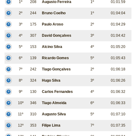
1º
208
Augusto Ferreira
1º
01:01:59
2º
244
Bruno Coelho
1º
01:04:04
3º
175
Paulo Aroso
2º
01:04:29
4º
307
David Gonçalves
3º
01:04:42
5º
153
Alcino Silva
4º
01:05:20
6º
139
Ricardo Gomes
5º
01:05:43
7º
242
Tiago Gonçalves
2º
01:06:18
8º
324
Hugo Silva
3º
01:06:26
9º
130
Carlos Fernandes
4º
01:06:32
10º
346
Tiago Almeida
6º
01:06:33
11º
310
Augusto Silva
5º
01:07:10
12º
353
Filipe Lima
7º
01:07:35