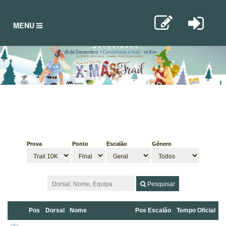
TOGGLE
MENU
NAVIGATION
Prova
Ponto
Escalão
Género
Pesquisar
Pos
Dorsal
Nome
Pos Escalão
Tempo Oficial