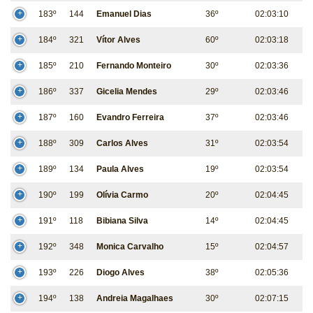
183º
144
Emanuel Dias
36º
02:03:10
184º
321
Vítor Alves
60º
02:03:18
185º
210
Fernando Monteiro
30º
02:03:36
186º
337
Gicelia Mendes
29º
02:03:46
187º
160
Evandro Ferreira
37º
02:03:46
188º
309
Carlos Alves
31º
02:03:54
189º
134
Paula Alves
19º
02:03:54
190º
199
Olívia Carmo
20º
02:04:45
191º
118
Bibiana Silva
14º
02:04:45
192º
348
Monica Carvalho
15º
02:04:57
193º
226
Diogo Alves
38º
02:05:36
194º
138
Andreia Magalhaes
30º
02:07:15