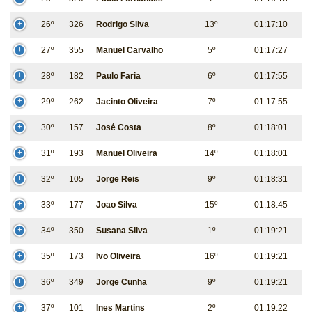
26º
326
Rodrigo Silva
13º
01:17:10
27º
355
Manuel Carvalho
5º
01:17:27
28º
182
Paulo Faria
6º
01:17:55
29º
262
Jacinto Oliveira
7º
01:17:55
30º
157
José Costa
8º
01:18:01
31º
193
Manuel Oliveira
14º
01:18:01
32º
105
Jorge Reis
9º
01:18:31
33º
177
Joao Silva
15º
01:18:45
34º
350
Susana Silva
1º
01:19:21
35º
173
Ivo Oliveira
16º
01:19:21
36º
349
Jorge Cunha
9º
01:19:21
37º
101
Ines Martins
2º
01:19:22