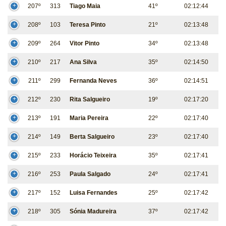
207º
313
Tiago Maia
41º
02:12:44
208º
103
Teresa Pinto
21º
02:13:48
209º
264
Vitor Pinto
34º
02:13:48
210º
217
Ana Silva
35º
02:14:50
211º
299
Fernanda Neves
36º
02:14:51
212º
230
Rita Salgueiro
19º
02:17:20
213º
191
Maria Pereira
22º
02:17:40
214º
149
Berta Salgueiro
23º
02:17:40
215º
233
Horácio Teixeira
35º
02:17:41
216º
253
Paula Salgado
24º
02:17:41
217º
152
Luisa Fernandes
25º
02:17:42
218º
305
Sónia Madureira
37º
02:17:42