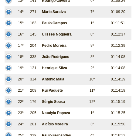
13º
141
Rodrigo Oliveira
6º
01:08:24
14º
271
Mário Saraiva
7º
01:09:20
15º
183
Paulo Campos
1º
01:11:51
16º
145
Ulisses Nogueira
8º
01:12:37
17º
204
Pedro Moreira
9º
01:12:39
18º
338
João Rodrigues
8º
01:14:08
19º
121
Henrique Silva
2º
01:14:08
20º
314
Antonio Maia
10º
01:14:19
21º
209
Rui Paquete
11º
01:14:19
22º
176
Sérgio Sousa
12º
01:15:19
23º
205
Natalyia Popova
1º
01:15:25
24º
201
Alcídio Moreira
3º
01:15:50
25º
329
Paulo Fernandes
4º
01:16:13