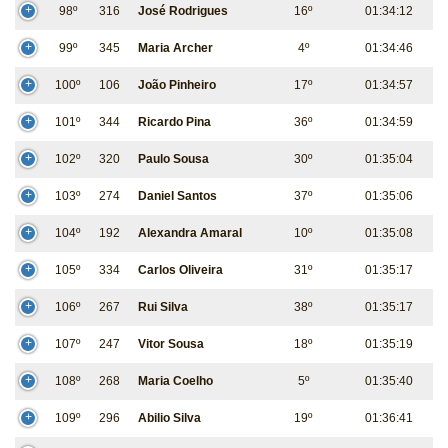
98º
316
José Rodrigues
16º
01:34:12
99º
345
Maria Archer
4º
01:34:46
100º
106
João Pinheiro
17º
01:34:57
101º
344
Ricardo Pina
36º
01:34:59
102º
320
Paulo Sousa
30º
01:35:04
103º
274
Daniel Santos
37º
01:35:06
104º
192
Alexandra Amaral
10º
01:35:08
105º
334
Carlos Oliveira
31º
01:35:17
106º
267
Rui Silva
38º
01:35:17
107º
247
Vitor Sousa
18º
01:35:19
108º
268
Maria Coelho
5º
01:35:40
109º
296
Abilio Silva
19º
01:36:41