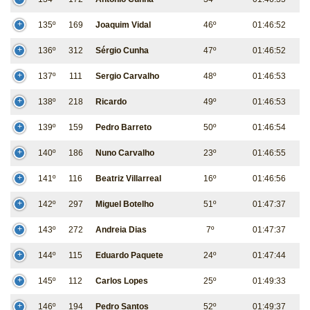
135º
169
Joaquim Vidal
46º
01:46:52
136º
312
Sérgio Cunha
47º
01:46:52
137º
111
Sergio Carvalho
48º
01:46:53
138º
218
Ricardo
49º
01:46:53
139º
159
Pedro Barreto
50º
01:46:54
140º
186
Nuno Carvalho
23º
01:46:55
141º
116
Beatriz Villarreal
16º
01:46:56
142º
297
Miguel Botelho
51º
01:47:37
143º
272
Andreia Dias
7º
01:47:37
144º
115
Eduardo Paquete
24º
01:47:44
145º
112
Carlos Lopes
25º
01:49:33
146º
194
Pedro Santos
52º
01:49:37