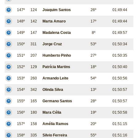
147º
124
Joaquim Santos
26º
01:49:44
148º
142
Marta Amaro
17º
01:49:44
149º
147
Madalena Costa
8º
01:49:57
150º
311
Jorge Cruz
53º
01:50:34
151º
207
Humberto Pinho
27º
01:50:35
152º
129
Patrícia Martins
18º
01:50:40
153º
260
Armando Leite
54º
01:50:56
154º
342
Olinda Silva
13º
01:50:57
155º
165
Germano Santos
28º
01:50:57
156º
180
Mara Célia
19º
01:50:58
157º
158
Amélia Ramos
20º
01:51:15
158º
335
Silvio Ferreira
55º
01:51:16