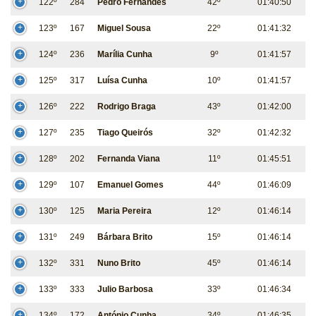
122º
284
Pedro Fernandes
42º
01:40:50
123º
167
Miguel Sousa
22º
01:41:32
124º
236
Marília Cunha
9º
01:41:57
125º
317
Luísa Cunha
10º
01:41:57
126º
222
Rodrigo Braga
43º
01:42:00
127º
235
Tiago Queirós
32º
01:42:32
128º
202
Fernanda Viana
11º
01:45:51
129º
107
Emanuel Gomes
44º
01:46:09
130º
125
Maria Pereira
12º
01:46:14
131º
249
Bárbara Brito
15º
01:46:14
132º
331
Nuno Brito
45º
01:46:14
133º
333
Julio Barbosa
33º
01:46:34
134º
172
António Cunha
34º
01:46:35