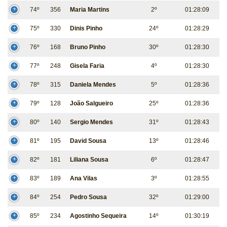
74º
356
Maria Martins
2º
01:28:09
75º
330
Dinis Pinho
24º
01:28:29
76º
168
Bruno Pinho
30º
01:28:30
77º
248
Gisela Faria
4º
01:28:30
78º
315
Daniela Mendes
5º
01:28:36
79º
128
João Salgueiro
25º
01:28:36
80º
140
Sergio Mendes
31º
01:28:43
81º
195
David Sousa
13º
01:28:46
82º
181
Liliana Sousa
6º
01:28:47
83º
189
Ana Vilas
3º
01:28:55
84º
254
Pedro Sousa
32º
01:29:00
85º
234
Agostinho Sequeira
14º
01:30:19