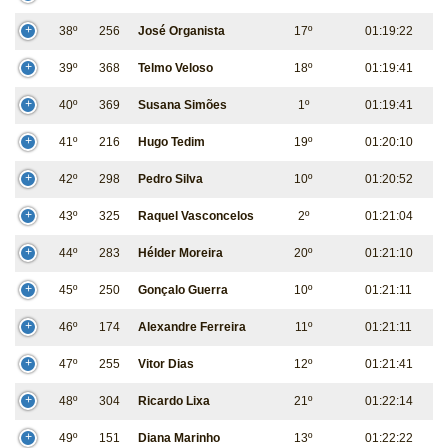
38º
256
José Organista
17º
01:19:22
39º
368
Telmo Veloso
18º
01:19:41
40º
369
Susana Simões
1º
01:19:41
41º
216
Hugo Tedim
19º
01:20:10
42º
298
Pedro Silva
10º
01:20:52
43º
325
Raquel Vasconcelos
2º
01:21:04
44º
283
Hélder Moreira
20º
01:21:10
45º
250
Gonçalo Guerra
10º
01:21:11
46º
174
Alexandre Ferreira
11º
01:21:11
47º
255
Vitor Dias
12º
01:21:41
48º
304
Ricardo Lixa
21º
01:22:14
49º
151
Diana Marinho
13º
01:22:22