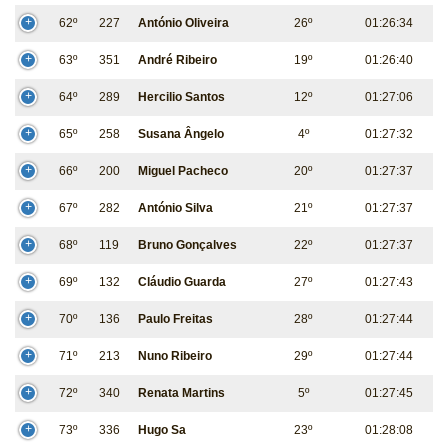
62º
227
António Oliveira
26º
01:26:34
63º
351
André Ribeiro
19º
01:26:40
64º
289
Hercilio Santos
12º
01:27:06
65º
258
Susana Ângelo
4º
01:27:32
66º
200
Miguel Pacheco
20º
01:27:37
67º
282
António Silva
21º
01:27:37
68º
119
Bruno Gonçalves
22º
01:27:37
69º
132
Cláudio Guarda
27º
01:27:43
70º
136
Paulo Freitas
28º
01:27:44
71º
213
Nuno Ribeiro
29º
01:27:44
72º
340
Renata Martins
5º
01:27:45
73º
336
Hugo Sa
23º
01:28:08