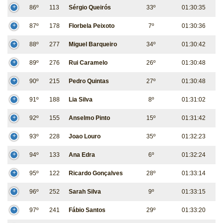
86º
113
Sérgio Queirós
33º
01:30:35
87º
178
Florbela Peixoto
7º
01:30:36
88º
277
Miguel Barqueiro
34º
01:30:42
89º
276
Rui Caramelo
26º
01:30:48
90º
215
Pedro Quintas
27º
01:30:48
91º
188
Lia Silva
8º
01:31:02
92º
155
Anselmo Pinto
15º
01:31:42
93º
228
Joao Louro
35º
01:32:23
94º
133
Ana Edra
6º
01:32:24
95º
122
Ricardo Gonçalves
28º
01:33:14
96º
252
Sarah Silva
9º
01:33:15
97º
241
Fábio Santos
29º
01:33:20